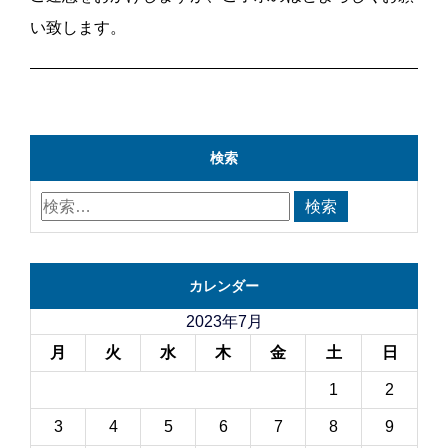
い致します。
検索
カレンダー
2023年7月
月
火
水
木
金
土
日
1
2
3
4
5
6
7
8
9